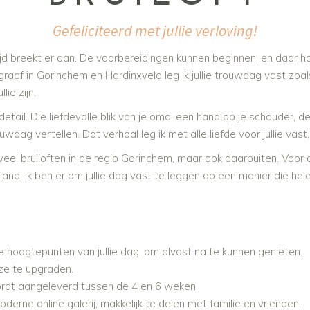
Gefeliciteerd met jullie verloving!
ijd breekt er aan. De voorbereidingen kunnen beginnen, en daar h
tograaf in Gorinchem en Hardinxveld leg ik jullie trouwdag vast zoal
ie zijn.
il. Die liefdevolle blik van je oma, een hand op je schouder, de k
uwdag vertellen. Dat verhaal leg ik met alle liefde voor jullie vas
eel bruiloften in de regio Gorinchem, maar ook daarbuiten. Voor de 
d, ik ben er om jullie dag vast te leggen op een manier die helema
 hoogtepunten van jullie dag, om alvast na te kunnen genieten.
eze te upgraden.
rdt aangeleverd tussen de 4 en 6 weken.
rne online galerij, makkelijk te delen met familie en vrienden.