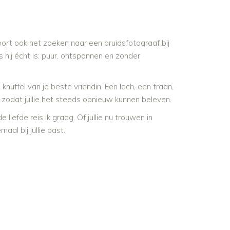
oort ook het zoeken naar een bruidsfotograaf bij
s hij écht is: puur, ontspannen en zonder
nuffel van je beste vriendin. Een lach, een traan,
t, zodat jullie het steeds opnieuw kunnen beleven.
liefde reis ik graag. Of jullie nu trouwen in
al bij jullie past.