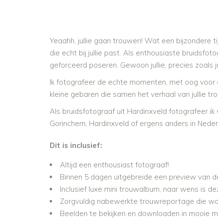
Yeaahh, jullie gaan trouwen! Wat een bijzondere t
die echt bij jullie past. Als enthousiaste bruidsfo
geforceerd poseren. Gewoon jullie, precies zoals jull
Ik fotografeer de echte momenten, met oog voor deta
kleine gebaren die samen het verhaal van jullie tro
Als bruidsfotograaf uit Hardinxveld fotografeer ik v
Gorinchem, Hardinxveld of ergens anders in Nederlan
Dit is inclusief:
Altijd een enthousiast fotograaf!
Binnen 5 dagen uitgebreide een preview van de
Inclusief luxe mini trouwalbum, naar wens is d
Zorgvuldig nabewerkte trouwreportage die wo
Beelden te bekijken en downloaden in mooie mode