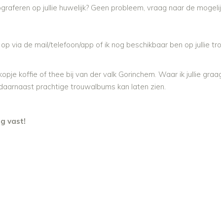
fotograferen op jullie huwelijk? Geen probleem, vraag naar de
mogelij
t op via de mail/telefoon/app of ik nog beschikbaar ben op jullie
kopje koffie of thee bij van der valk Gorinchem. Waar ik jullie graa
 daarnaast prachtige trouwalbums kan laten zien.
ag vast!