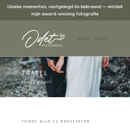
Unieke momenten, vastgelegd én bekroond — ontdek
mijn award-winning fotografie
MENU
TRAVEL
Home
/
/
Travel
TOONT ALLE 11 RESULTATEN