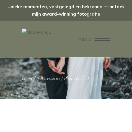
Unieke momenten, vastgelegd én bekroond — ontdek
mijn award-winning fotografie
MENU
Home
/
/
Accessories
/
Photo Book II