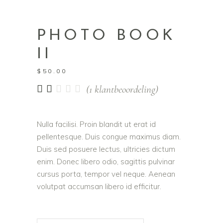
PHOTO BOOK
II
$
50.00
Gewaardeerd
1
(
1
klantbeoordeling)
2.00
op
5
Nulla facilisi. Proin blandit ut erat id
gebaseerd
pellentesque. Duis congue maximus diam.
op
klantbeoordeling
Duis sed posuere lectus, ultricies dictum
enim. Donec libero odio, sagittis pulvinar
cursus porta, tempor vel neque. Aenean
volutpat accumsan libero id efficitur.