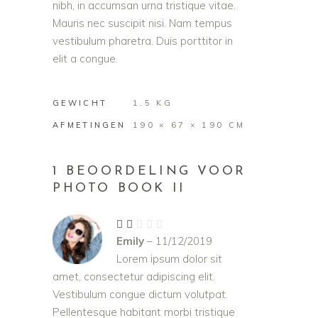
nibh, in accumsan urna tristique vitae.
Mauris nec suscipit nisi. Nam tempus
vestibulum pharetra. Duis porttitor in
elit a congue.
GEWICHT
1.5 KG
AFMETINGEN
190 × 67 × 190 CM
1 BEOORDELING VOOR
PHOTO BOOK II
Gewaardeerd
2
Emily
–
11/12/2019
uit
5
Lorem ipsum dolor sit
amet, consectetur adipiscing elit.
Vestibulum congue dictum volutpat.
Pellentesque habitant morbi tristique