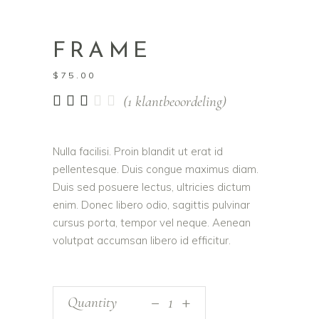
FRAME
$
75.00
Gewaardeerd
1
(
1
klantbeoordeling)
3.00
op
5
Nulla facilisi. Proin blandit ut erat id
gebaseerd
pellentesque. Duis congue maximus diam.
op
klantbeoordeling
Duis sed posuere lectus, ultricies dictum
enim. Donec libero odio, sagittis pulvinar
cursus porta, tempor vel neque. Aenean
volutpat accumsan libero id efficitur.
_
Quantity
+