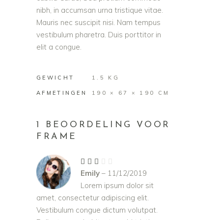
nibh, in accumsan urna tristique vitae.
Mauris nec suscipit nisi. Nam tempus
vestibulum pharetra. Duis porttitor in
elit a congue.
GEWICHT
1.5 KG
AFMETINGEN
190 × 67 × 190 CM
1 BEOORDELING VOOR
FRAME
Gewaardeerd
3
Emily
–
11/12/2019
uit
5
Lorem ipsum dolor sit
amet, consectetur adipiscing elit.
Vestibulum congue dictum volutpat.