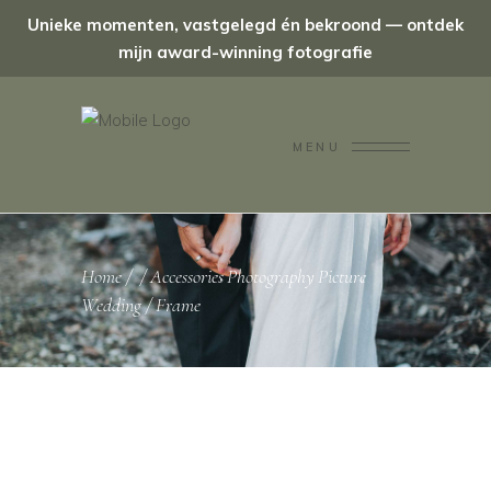
Unieke momenten, vastgelegd én bekroond — ontdek
mijn award-winning fotografie
MENU
Home
/
/
Accessories
Photography
Picture
,
,
,
Wedding
/
Frame