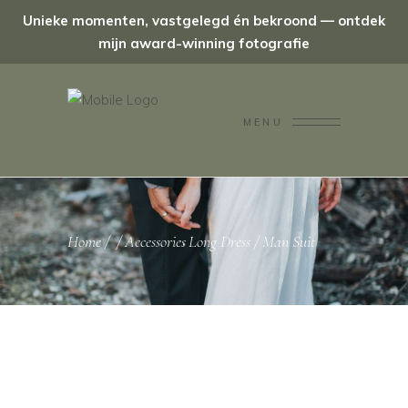
Unieke momenten, vastgelegd én bekroond — ontdek
mijn award-winning fotografie
MENU
Home
/
/
Accessories
Long Dress
/
Man Suit
,