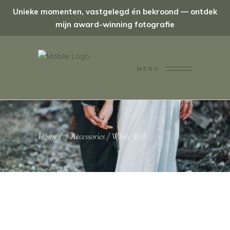
Unieke momenten, vastgelegd én bekroond — ontdek
mijn award-winning fotografie
MENU
Home
/
/
Accessories
/
White Veil