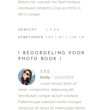
Mauris nec suscipit nisi. Nam tempus
vestibulum pharetra. Duis porttitor in
elit a congue.
GEWICHT
1.5 KG
AFMETINGEN
190 × 67 × 190 CM
1 BEOORDELING VOOR
PHOTO BOOK I
Gewaardeerd
3
Emily
–
11/12/2019
uit
5
Lorem ipsum dolor sit
amet, consectetur adipiscing elit.
Vestibulum congue dictum volutpat.
Pellentesque habitant morbi tristique
senectus et netus et malesuada fames