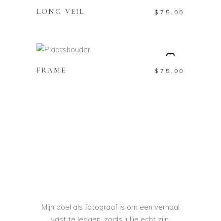
LONG VEIL
$
75.00
TOEVOEGEN AAN
WINKELWAGEN
FRAME
$
75.00
Mijn doel als fotograaf is om een verhaal
vast te leggen, zoals jullie echt zijn.