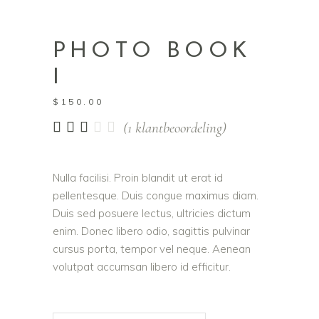
PHOTO BOOK
I
$
150.00
Gewaardeerd
1
(
1
klantbeoordeling)
3.00
op
5
Nulla facilisi. Proin blandit ut erat id
gebaseerd
pellentesque. Duis congue maximus diam.
op
klantbeoordeling
Duis sed posuere lectus, ultricies dictum
enim. Donec libero odio, sagittis pulvinar
cursus porta, tempor vel neque. Aenean
volutpat accumsan libero id efficitur.