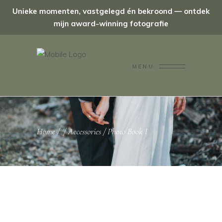
Unieke momenten, vastgelegd én bekroond — ontdek
mijn award-winning fotografie
MENU
Home
/
/
Accessories
/
Photo Book I