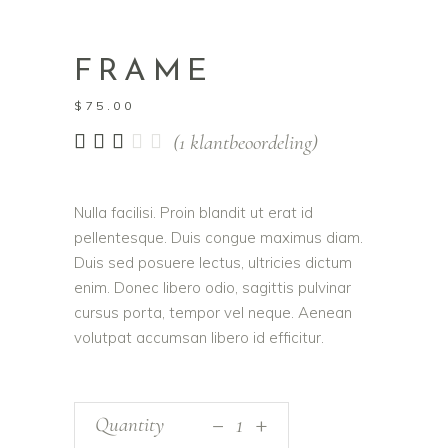
FRAME
$
75.00
Gewaardeerd
1
(
1
klantbeoordeling)
3.00
op
5
Nulla facilisi. Proin blandit ut erat id
gebaseerd
pellentesque. Duis congue maximus diam.
op
klantbeoordeling
Duis sed posuere lectus, ultricies dictum
enim. Donec libero odio, sagittis pulvinar
cursus porta, tempor vel neque. Aenean
volutpat accumsan libero id efficitur.
_
Quantity
+