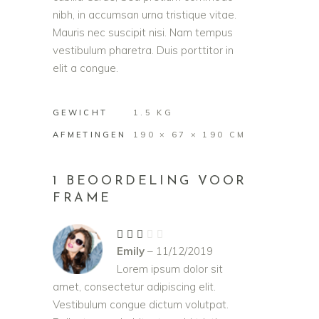
nibh, in accumsan urna tristique vitae.
Mauris nec suscipit nisi. Nam tempus
vestibulum pharetra. Duis porttitor in
elit a congue.
GEWICHT
1.5 KG
AFMETINGEN
190 × 67 × 190 CM
1 BEOORDELING VOOR
FRAME
Gewaardeerd
3
Emily
–
11/12/2019
uit
5
Lorem ipsum dolor sit
amet, consectetur adipiscing elit.
Vestibulum congue dictum volutpat.