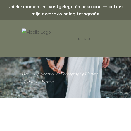
Unieke momenten, vastgelegd én bekroond — ontdek
mijn award-winning fotografie
MENU
Home
/
/
Accessories
Photography
Picture
,
,
,
Wedding
/
Frame